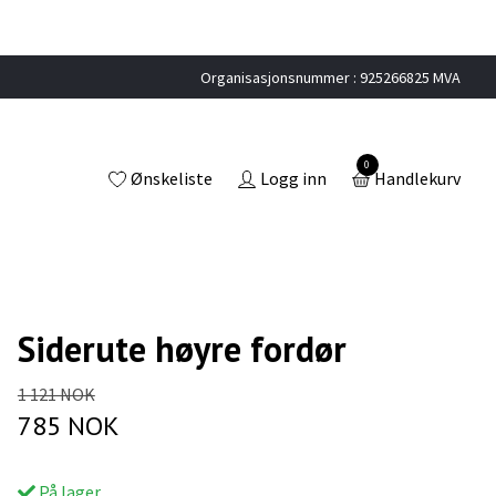
Organisasjonsnummer : 925266825 MVA
0
Ønskeliste
Logg inn
Handlekurv
Siderute høyre fordør
1 121 NOK
785 NOK
På lager