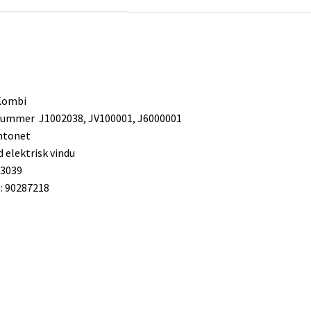
Kombi
 nummer J1002038, JV100001, J6000001
ntonet
 elektrisk vindu
63039
 90287218