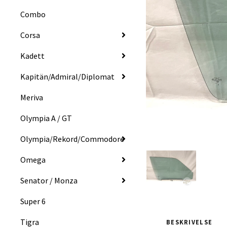
Combo
Corsa
Kadett
Kapitän/Admiral/Diplomat
Meriva
Olympia A / GT
Olympia/Rekord/Commodore
Omega
Senator / Monza
Super 6
Tigra
BESKRIVELSE