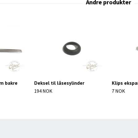
rm bakre
Deksel til låsesylinder
Klips eksp
194 NOK
7 NOK