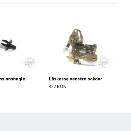
ansjonsnagle
Låskasse venstre bakdør
Inn
422 NOK
272