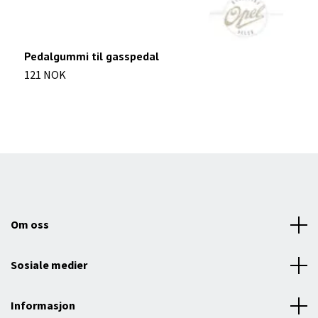
Pedalgummi til gasspedal
L
121 NOK
2
Om oss
Sosiale medier
Informasjon