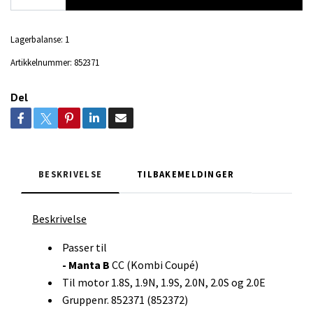
Lagerbalanse:
1
Artikkelnummer:
852371
Del
BESKRIVELSE
TILBAKEMELDINGER
Beskrivelse
Passer til
- Manta B
CC (Kombi Coupé)
Til motor 1.8S, 1.9N, 1.9S, 2.0N, 2.0S og 2.0E
Gruppenr. 852371 (852372)