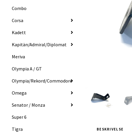
Combo
Corsa
Kadett
Kapitän/Admiral/Diplomat
Meriva
Olympia A / GT
Olympia/Rekord/Commodore
Omega
Senator / Monza
Super 6
Tigra
BESKRIVELSE