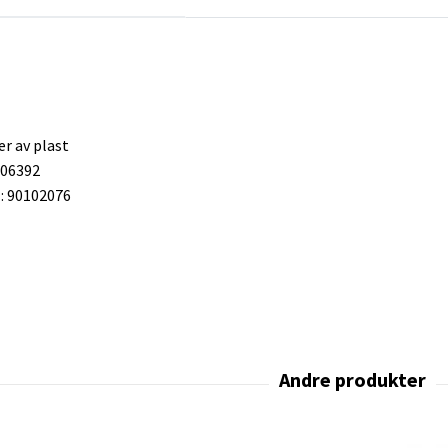
er av plast
406392
 90102076