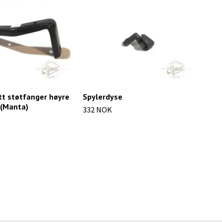
tt støtfanger høyre
Spylerdyse
Deks
 (Manta)
332 NOK
52 