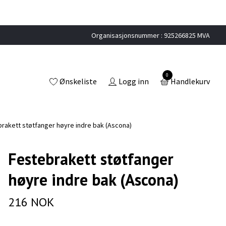
Organisasjonsnummer : 925266825 MVA
0
Ønskeliste
Logg inn
Handlekurv
rakett støtfanger høyre indre bak (Ascona)
Festebrakett støtfanger
høyre indre bak (Ascona)
216 NOK