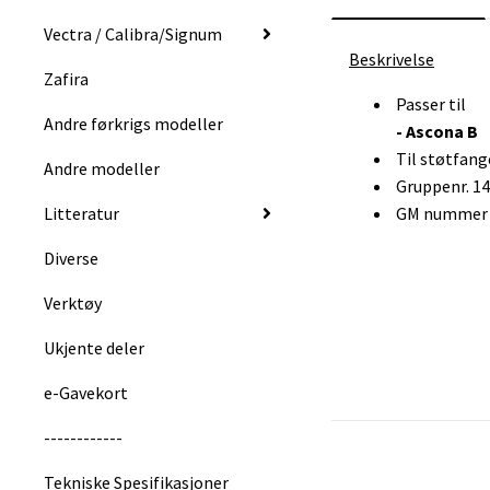
Vectra / Calibra/Signum
Beskrivelse
Zafira
Passer til
Andre førkrigs modeller
- Ascona B
Til støtfang
Andre modeller
Gruppenr. 1
Litteratur
GM nummer :
Diverse
Verktøy
Ukjente deler
e-Gavekort
------------
Tekniske Spesifikasjoner