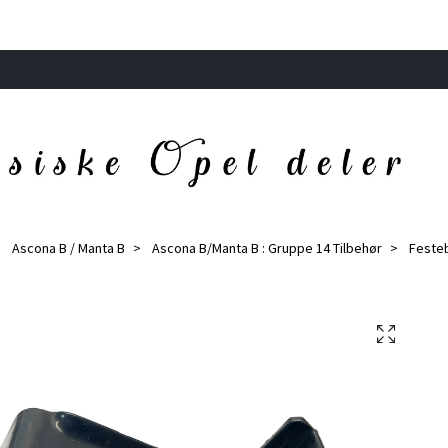
Ascona B / Manta B
Ascona B/Manta B : Gruppe 14 Tilbehør
Festeb