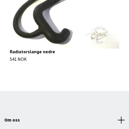
Radiatorslange nedre
F
541 NOK
2
Om oss