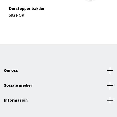
Dørstopper bakdør
P
593 NOK
3
Om oss
Sosiale medier
Informasjon