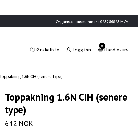
Organisasjonsnummer : 925266825 MVA
0
Ønskeliste
Logg inn
Handlekurv
Toppakning 1.6N CIH (senere type)
Toppakning 1.6N CIH (senere
type)
642 NOK