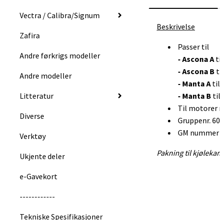
Vectra / Calibra/Signum
Beskrivelse
Zafira
Passer til
Andre førkrigs modeller
- Ascona A
t
- Ascona B
t
Andre modeller
- Manta A
ti
Litteratur
- Manta B
ti
Til motorer 
Diverse
Gruppenr. 6
GM nummer 
Verktøy
Pakning til kjøleka
Ukjente deler
e-Gavekort
------------
Tekniske Spesifikasjoner