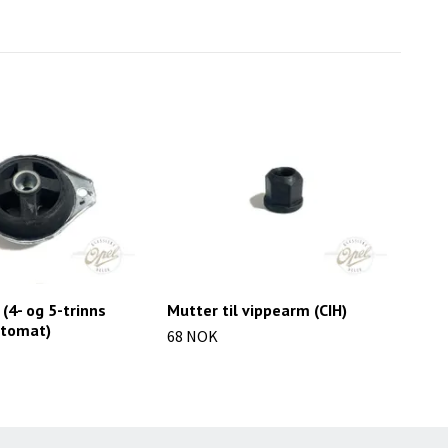
(4- og 5-trinns
Mutter til vippearm (CIH)
Fro
tomat)
68 NOK
46 