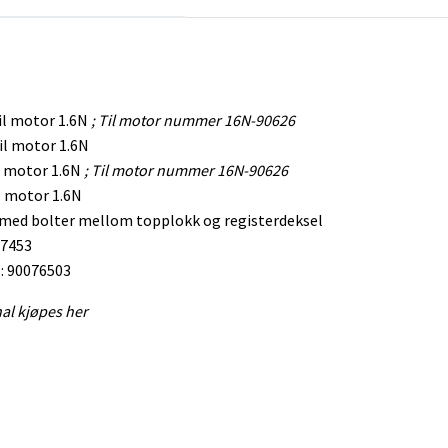
il motor 1.6N
; Til motor nummer 16N-90626
il motor 1.6N
l motor 1.6N
; Til motor nummer 16N-90626
l motor 1.6N
med bolter mellom topplokk og registerdeksel
07453
: 90076503
nal kjøpes her