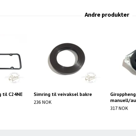
 til C24NE
Simring til veivaksel bakre
Giroppheng 
manuell/au
236 NOK
317 NOK