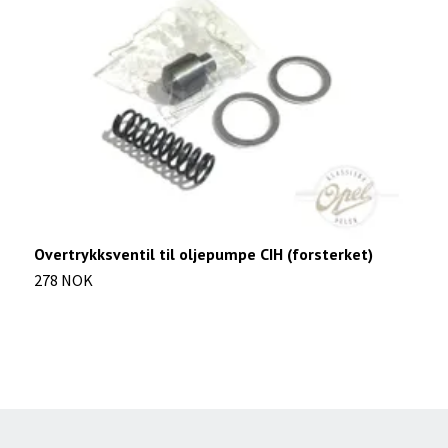
Overtrykksventil til oljepumpe CIH (forsterket)
P
278 NOK
2