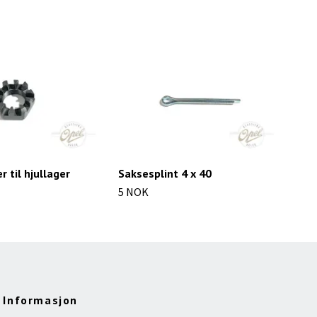
 til hjullager
Saksesplint 4 x 40
Bol
5 NOK
23 
Informasjon