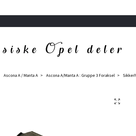
Ascona A / Manta A
Ascona A/Manta A : Gruppe 3 Foraksel
Sikkerh