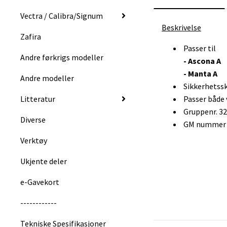
Vectra / Calibra/Signum
Beskrivelse
Zafira
Passer til
Andre førkrigs modeller
- Ascona A
- Manta A
Andre modeller
Sikkerhetssk
Litteratur
Passer både 
Gruppenr. 3
Diverse
GM nummer :
Verktøy
Ukjente deler
e-Gavekort
------------
Tekniske Spesifikasjoner