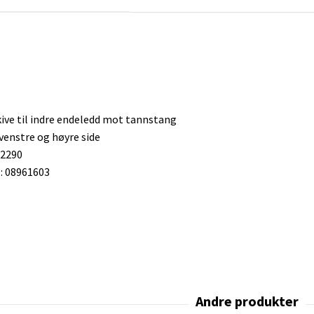
ive til indre endeledd mot tannstang
venstre og høyre side
22290
 08961603