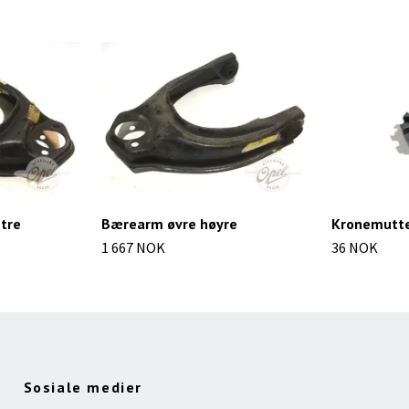
tre
Bærearm øvre høyre
Kronemutter
1 667 NOK
36 NOK
Sosiale medier