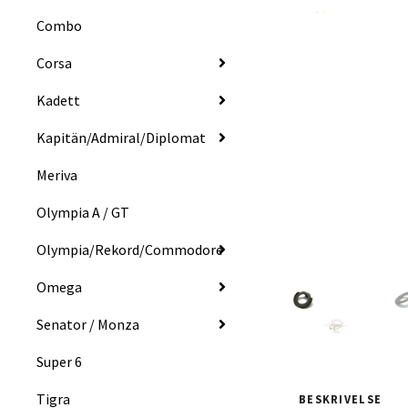
Combo
Corsa
Kadett
Kapitän/Admiral/Diplomat
Meriva
Olympia A / GT
Olympia/Rekord/Commodore
Omega
Senator / Monza
Super 6
Tigra
BESKRIVELSE