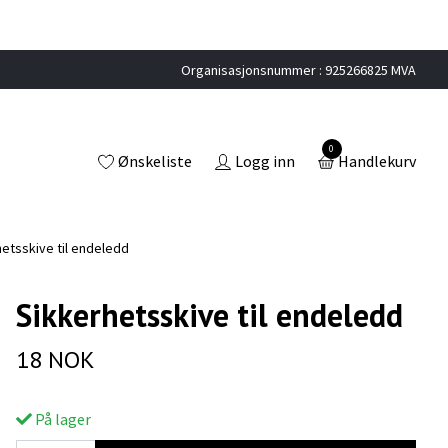
Organisasjonsnummer : 925266825 MVA
0
Ønskeliste
Logg inn
Handlekurv
etsskive til endeledd
Sikkerhetsskive til endeledd
18 NOK
På lager