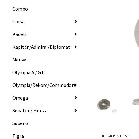
Combo
Corsa
Kadett
Kapitän/Admiral/Diplomat
Meriva
Olympia A / GT
Olympia/Rekord/Commodore
Omega
Senator / Monza
Super 6
Tigra
BESKRIVELSE