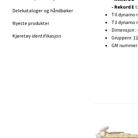
- Rekord E
t
Delekataloger og håndbøker
Til dynamo 
Til dynamo 
Nyeste produkter
Dimensjon : 
Kjøretøy identifikasjon
Gruppenr. 1
GM nummer :