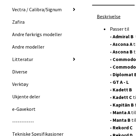
Vectra / Calibra/Signum
Beskrivelse
Zafira
Passer til
Andre førkrigs modeller
- Admiral B
- Ascona A
t
Andre modeller
- Ascona B
t
Litteratur
-
Commodor
- Commodo
Diverse
- Diplomat 
- GT A - L
Verktøy
- Kadett B
Ukjente deler
- Kadett C
t
- Kapitän B
e-Gavekort
- Manta A
ti
- Manta B
ti
------------
- Rekord C
Tekniske Spesifikasjoner
- Rekord D