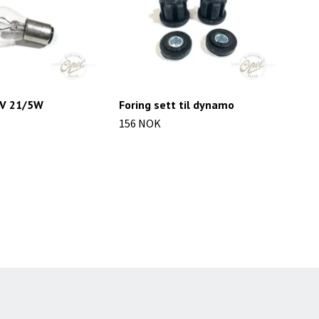
2V 21/5W
Foring sett til dynamo
Jor
156 NOK
142