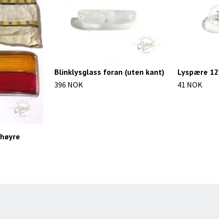
Blinklysglass foran (uten kant)
Lyspære 1
396 NOK
41 NOK
 høyre