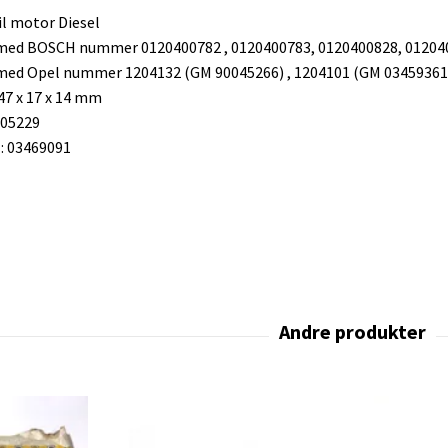
il motor Diesel
med BOSCH nummer 0120400782 , 0120400783, 0120400828, 012040
med Opel nummer 1204132 (GM 90045266) , 1204101 (GM 03459361
47 x 17 x 14 mm
205229
 03469091