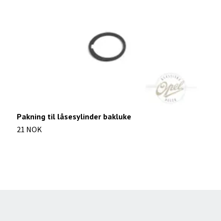
Pakning til låsesylinder bakluke
P
21 NOK
7