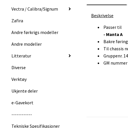
Vectra / Calibra/Signum
Beskrivelse
Zafira
Passer til
Andre førkrigs modeller
- Manta A
Bakre førings
Andre modeller
Til chassis 
Litteratur
Gruppenr. 1
GM nummer :
Diverse
Verktøy
Ukjente deler
e-Gavekort
------------
Tekniske Spesifikasjoner