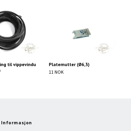
ng til vippevindu
Platemutter (Ø6,3)
Nøk
)
11 NOK
234
Informasjon