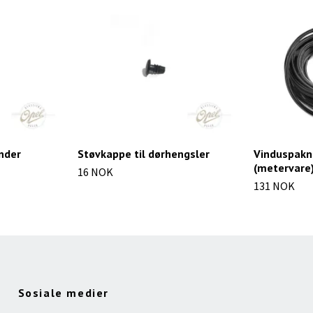
inder
Støvkappe til dørhengsler
Vinduspakni
(metervare
16 NOK
131 NOK
Sosiale medier