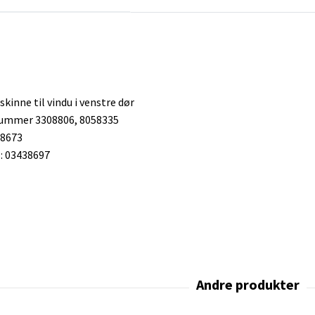
kinne til vindu i venstre dør
nummer 3308806, 8058335
48673
 03438697