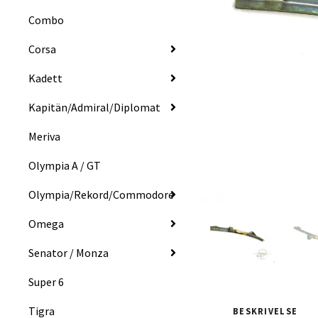
Combo
Corsa
Kadett
Kapitän/Admiral/Diplomat
Meriva
Olympia A / GT
Olympia/Rekord/Commodore
Omega
Senator / Monza
Super 6
Tigra
BESKRIVELSE