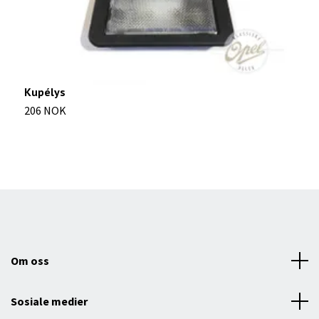
Kupélys
V
206 NOK
1
Om oss
Sosiale medier