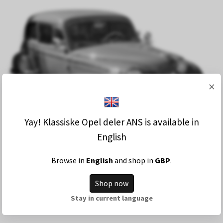
×
Yay! Klassiske Opel deler ANS is available in
English
Browse in
English
and shop in
GBP
.
Nye produkter legges ut på vår Facebook
Shop now
side
Stay in current language