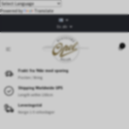
Powered by
Translate
Ex. alv
0
Frakt fra 96kr med sporing
Posten / Bring
Shipping Worldwide UPS
Length within 100cm
Leveringstid
Norge 1-5 virkedager