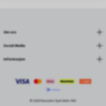
Om oss
Social Media
Informasjon
© 2026 Klassiske Opel deler ANS