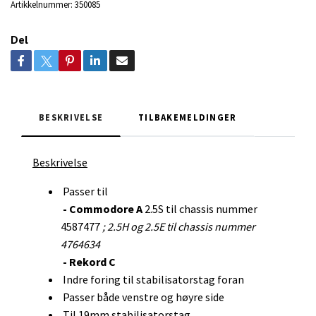
Artikkelnummer:
350085
Del
BESKRIVELSE
TILBAKEMELDINGER
Beskrivelse
Passer til
- Commodore A
2.5S til chassis nummer
4587477
; 2.5H og 2.5E til chassis nummer
4764634
- Rekord C
Indre foring til stabilisatorstag foran
Passer både venstre og høyre side
Til 19mm stabilisatorstag