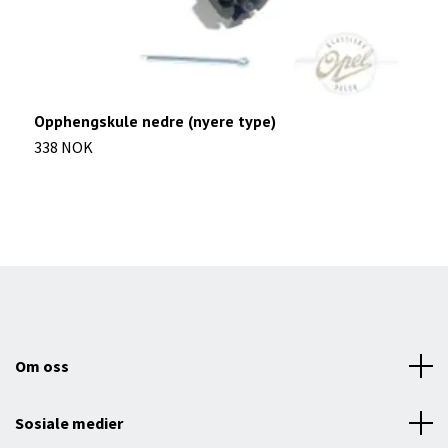
Opphengskule nedre (nyere type)
S
338 NOK
1
Om oss
Sosiale medier