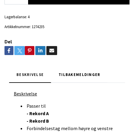
Lagerbalanse:
4
Artikkelnummer:
1274235
Del
BESKRIVELSE
TILBAKEMELDINGER
Beskrivelse
Passer til
- Rekord A
- Rekord B
Forbindelsestag mellom høyre og venstre